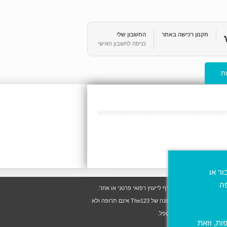
תקנון רכישה באתר
החשבון שלי
כניסה לחשבון האישי
ת
ר או
פה
 כלשהיא, ואין בו תחליף לייעוץ רפואי פרטני או אחר.
בהתאם לנהלי משרד הבריאות, ניתן על פי חוק לייחס סגולות ריפוי רק לתרופות, וזאת בהתאם לתנאי הרישום שנקבעו ולאחר הוכחת יעילות, בטיחות ואיכות. למען הסר ספק, תוספי התזונה של The123 אינם תרופה ולא
ת יש להיוועץ ברופא המטפל.
ות, וזאת