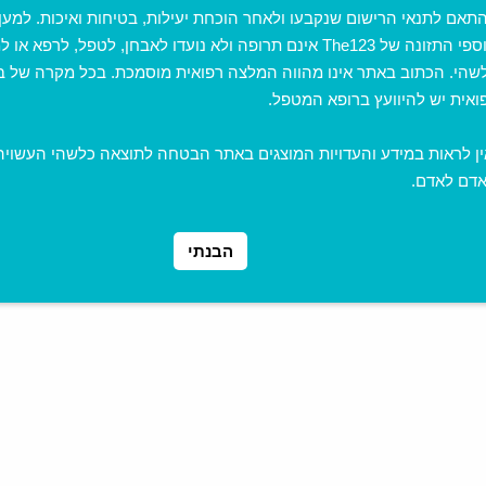
תאם לתנאי הרישום שנקבעו ולאחר הוכחת יעילות, בטיחות ואיכות. למען
The123Lifestyle © 2012-2026
תוספי התזונה של The123 אינם תרופה ולא נועדו לאבחן, לטפל, לרפא
שהי. הכתוב באתר אינו מהווה המלצה רפואית מוסמכת. בכל מקרה של ב
ואית יש להיוועץ ברופא המטפל.
ן לראות במידע והעדויות המוצגים באתר הבטחה לתוצאה כלשהי העשוי
דם לאדם.
הבנתי