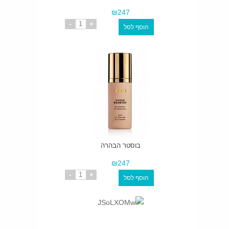
₪247
בוסטר הבהרה
₪247