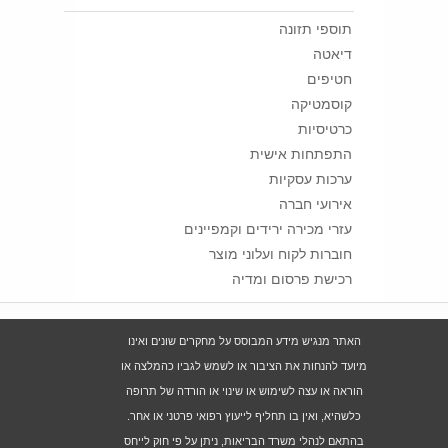
תוספי תזונה
דיאטה
חטיפים
קוסמטיקה
כרטיסיות
התפתחות אישית
ערכות עסקיות
אירועי חברה
עזרי מכירה ירידים וקמפיינים
חוברות לקוח ועלוני מוצר
רכישת פרסום ומדיה
האתר מנגיש מידע המבוסס על מחקרים שונים ואינו
מיועד להנחות את הציבור או לשמש לגביו כהמלצה או
הוראה או עצה לשימוש או שינוי או הורדה של תרופה
כלשהיא, ואין בו תחליף לייעוץ רפואי פרטני או אחר.
בהתאם לנהלי משרד הבריאות, ניתן על פי חוק לייחס