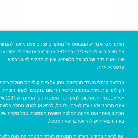
בוסטר מילוי קמטים
האתר מנגיש מידע המבוסס על מחקרים שונים ואינו מיועד להנחות
₪247
את הציבור או לשמש לגביו כהמלצה או הוראה או עצה לשימוש או
שינוי או הורדה של תרופה כלשהיא, ואין בו תחליף לייעוץ רפואי
פרטני או אחר.
בהתאם לנהלי משרד הבריאות, ניתן על פי חוק לייחס סגולות ריפוי
רק לתרופות, וזאת בהתאם לתנאי הרישום שנקבעו ולאחר הוכחת
יעילות, בטיחות ואיכות. למען הסר ספק, תוספי התזונה ש
אינם תרופה ולא נועדו לאבחן, לטפל, לרפא או למנוע מחלה כלשהי
הכתוב באתר אינו מהווה המלצה רפואית מוסמכת. בכל מקרה של
בעיה רפואית יש להיוועץ ברופא המטפל.
בוסטר עיניים
אין לראות במידע והעדויות המוצגים באתר הבטחה לתוצאה כלשה