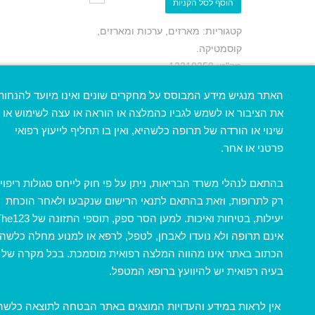
הוסף לסל הקניות
קטגוריות:
מארזים
,
ערכות ומארזים
,
קוסמטיקה
.
מק"ט:
12310258
.
*התמונה להמחשה בלבד!
האתר מנגיש מידע המבוסס על מחקרים שונים ואינו מיועד להנחות
ביקורות (0)
את הציבור או לשמש לגביו כהמלצה או הוראה או עצה לשימוש או
שינוי או הורדה של תרופה כלשהיא, ואין בו תחליף לייעוץ רפואי
ביקורות
פרטני או אחר.
בהתאם לנהלי משרד הבריאות, ניתן על פי חוק לייחס סגולות ריפוי
עדיין לא נכתבו ביקורות למוצר זה.
רק לתרופות, וזאת בהתאם לתנאי הרישום שנקבעו ולאחר הוכחת
היה הראשון לכתוב ביקורת
יעילות, בטיחות ואיכות. למען הסר ספק, תוספי התזונה ש
למוצר “ערכת הבוסטרים”
אינם תרופה ולא נועדו לאבחן, לטפל, לרפא או למנוע מחלה כלשהי
יש
להתחבר למערכת
כדי לכתוב
הכתוב באתר אינו מהווה המלצה רפואית מוסמכת. בכל מקרה של
תגובה.
בעיה רפואית יש להיוועץ ברופא המטפל.
המוצרים שלנו
אין לראות במידע והעדויות המוצגים באתר הבטחה לתוצאה כלשה