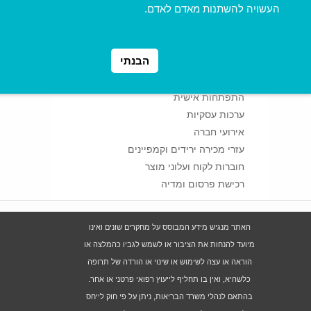
העשויה להשתנות מאדם לאדם.
תוספי תזונה
דיאטה
חטיפים
הבנתי
קוסמטיקה
כרטיסיות
התפתחות אישית
ערכות עסקיות
אירועי חברה
עזרי מכירה ירידים וקמפיינים
חוברות לקוח ועלוני מוצר
רכישת פרסום ומדיה
האתר מנגיש מידע המבוסס על מחקרים שונים ואינו
מיועד להנחות את הציבור או לשמש לגביו כהמלצה או
הוראה או עצה לשימוש או שינוי או הורדה של תרופה
כלשהיא, ואין בו תחליף לייעוץ רפואי פרטני או אחר.
בהתאם לנהלי משרד הבריאות, ניתן על פי חוק לייחס